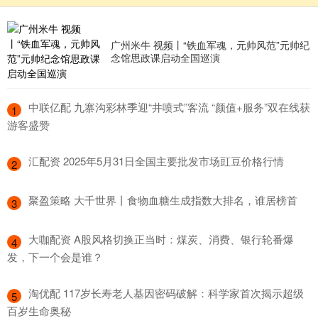
广州米牛 视频丨“铁血军魂，元帅风范”元帅纪
念馆思政课启动全国巡演
​中联亿配 九寨沟彩林季迎“井喷式”客流 “颜值+服务”双在线获
1
游客盛赞
​汇配资 2025年5月31日全国主要批发市场豇豆价格行情
2
​聚盈策略 大千世界丨食物血糖生成指数大排名，谁居榜首
3
​大咖配资 A股风格切换正当时：煤炭、消费、银行轮番爆
4
发，下一个会是谁？
​淘优配 117岁长寿老人基因密码破解：科学家首次揭示超级
5
百岁生命奥秘