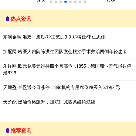
热点资讯
东润金融 混双｜袁励岑/王艺迪3-0 郑培锋/李仁思佳
加配网 哈医大四院陈洪生团队微创根治手术救治两例年轻患者
乐红网 欧元兑美元维持四个月高位1.1855，德国商业景气指数停
滞87.6
天通盈 长盈通今日涨停，3家机构专用席位净买入5.19亿元
天盈配 燃油价格飙升，加航削减四条纽约航线
推荐资讯