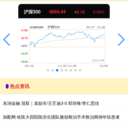
沪深300
4694.44
43.13
0.93%
热点资讯
东润金融 混双｜袁励岑/王艺迪3-0 郑培锋/李仁思佳
加配网 哈医大四院陈洪生团队微创根治手术救治两例年轻患者