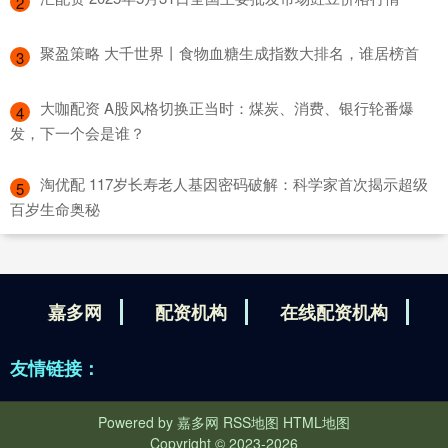
2
​聚盈策略 大千世界丨食物血糖生成指数大排名，谁居榜首
3
​大咖配资 A股风格切换正当时：煤炭、消费、银行轮番爆
4
发，下一个会是谁？
​淘优配 117岁长寿老人基因密码破解：科学家首次揭示超级
5
百岁生命奥秘
嘉多网
配资机构
在线配资机构
友情链接：
Powered by
嘉多网
RSS地图
HTML地图
Copyright
© 2023-2026