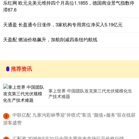
乐红网 欧元兑美元维持四个月高位1.1855，德国商业景气指数停
滞87.6
天通盈 长盈通今日涨停，3家机构专用席位净买入5.19亿元
天盈配 燃油价格飙升，加航削减四条纽约航线
推荐资讯
掌上世界 中国团队攻克第三代光伏规模化生
产技术难题
​中联亿配 九寨沟彩林季迎“井喷式”客流 “颜值+服务”双在线获
1
游客盛赞
​汇配资 2025年5月31日全国主要批发市场豇豆价格行情