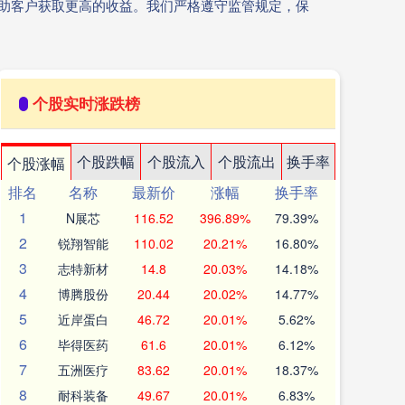
帮助客户获取更高的收益。我们严格遵守监管规定，保
个股实时涨跌榜
个股跌幅
个股流入
个股流出
换手率
个股涨幅
排名
名称
最新价
涨幅
换手率
1
N展芯
116.52
396.89%
79.39%
2
锐翔智能
110.02
20.21%
16.80%
3
志特新材
14.8
20.03%
14.18%
4
博腾股份
20.44
20.02%
14.77%
5
近岸蛋白
46.72
20.01%
5.62%
6
毕得医药
61.6
20.01%
6.12%
7
五洲医疗
83.62
20.01%
18.37%
8
耐科装备
49.67
20.01%
6.83%