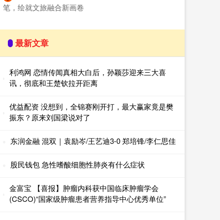
笔，绘就文旅融合新画卷
最新文章
利鸿网 恋情传闻真相大白后，孙颖莎迎来三大喜
讯，彻底和王楚钦拉开距离
优益配资 没想到，全锦赛刚开打，最大赢家竟是樊
振东？原来刘国梁说对了
东润金融 混双｜袁励岑/王艺迪3-0 郑培锋/李仁思佳
股民钱包 急性嗜酸细胞性肺炎有什么症状
金富宝 【喜报】肿瘤内科获中国临床肿瘤学会
(CSCO)“国家级肿瘤患者营养指导中心优秀单位”