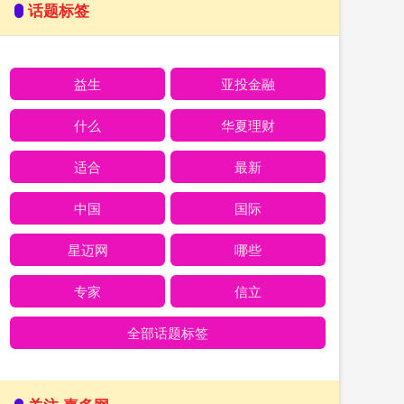
话题标签
益生
亚投金融
什么
华夏理财
适合
最新
中国
国际
星迈网
哪些
专家
信立
全部话题标签