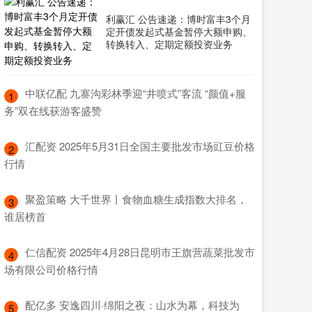
利赢汇 公告速递：博时富丰3个月
定开债发起式基金暂停大额申购、
转换转入、定期定额投资业务
​中联亿配 九寨沟彩林季迎“井喷式”客流 “颜值+服
1
务”双在线获游客盛赞
​汇配资 2025年5月31日全国主要批发市场豇豆价格
2
行情
​聚盈策略 大千世界丨食物血糖生成指数大排名，
3
谁居榜首
​仁信配资 2025年4月28日昆明市王旗营蔬菜批发市
4
场有限公司价格行情
​配亿多 安逸四川·绵阳之夜：山水为幕，科技为
5