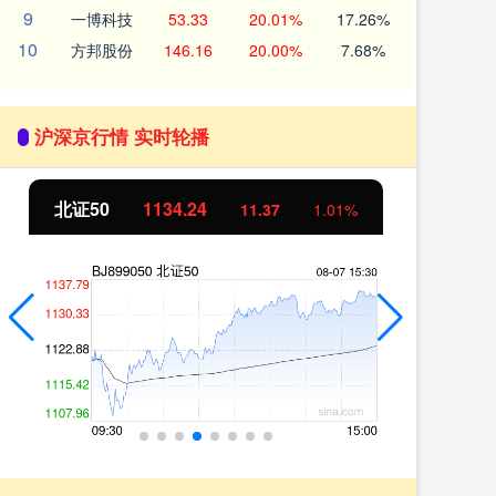
9
一博科技
53.33
20.01%
17.26%
10
方邦股份
146.16
20.00%
7.68%
沪深京行情 实时轮播
北证50
1134.24
创
11.37
1.01%