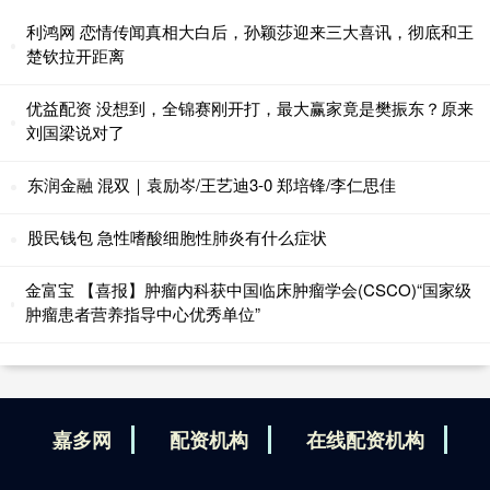
利鸿网 恋情传闻真相大白后，孙颖莎迎来三大喜讯，彻底和王
楚钦拉开距离
优益配资 没想到，全锦赛刚开打，最大赢家竟是樊振东？原来
刘国梁说对了
东润金融 混双｜袁励岑/王艺迪3-0 郑培锋/李仁思佳
股民钱包 急性嗜酸细胞性肺炎有什么症状
金富宝 【喜报】肿瘤内科获中国临床肿瘤学会(CSCO)“国家级
肿瘤患者营养指导中心优秀单位”
嘉多网
配资机构
在线配资机构