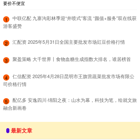
​中联亿配 九寨沟彩林季迎“井喷式”客流 “颜值+服务”双在线获
1
游客盛赞
​汇配资 2025年5月31日全国主要批发市场豇豆价格行情
2
​聚盈策略 大千世界丨食物血糖生成指数大排名，谁居榜首
3
​仁信配资 2025年4月28日昆明市王旗营蔬菜批发市场有限公
4
司价格行情
​配亿多 安逸四川·绵阳之夜：山水为幕，科技为笔，绘就文旅
5
融合新画卷
最新文章