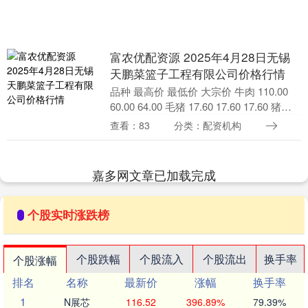
富农优配资源 2025年4月28日无锡
天鹏菜篮子工程有限公司价格行情
品种 最高价 最低价 大宗价 牛肉 110.00
60.00 64.00 毛猪 17.60 17.60 17.60 猪肉
(白条猪) 19.70 15.00 18....
查看：83
分类：配资机构
嘉多网文章已加载完成
个股实时涨跌榜
个股跌幅
个股流入
个股流出
换手率
个股涨幅
排名
名称
最新价
涨幅
换手率
1
N展芯
116.52
396.89%
79.39%