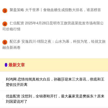
​聚盈策略 大千世界丨食物血糖生成指数大排名，谁居榜首
3
​仁信配资 2025年4月28日昆明市王旗营蔬菜批发市场有限公
4
司价格行情
​配亿多 安逸四川·绵阳之夜：山水为幕，科技为笔，绘就文旅
5
融合新画卷
最新文章
利鸿网 恋情传闻真相大白后，孙颖莎迎来三大喜讯，彻底和王
楚钦拉开距离
优益配资 没想到，全锦赛刚开打，最大赢家竟是樊振东？原来
刘国梁说对了