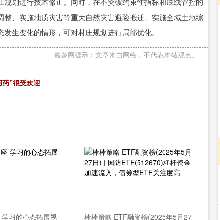
庄规划进行技术修正。同时，在不突破约束性指标和底线管控的
调整、实施地质灾害等重大自然灾害避险搬迁、实施全域土地综
沪深300
4651.31
.24%
-6.85
-0.15%
态发生变化的情形，可对村庄规划进行局部优化。
嘉多网提示：文章来自网络，不代表本站观点。
用药”很受欢迎
座-学习的心态拓展视
棒棒策略 ETF融资榜(2025年5月27