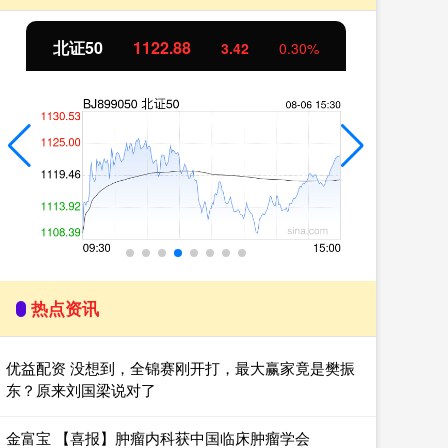
北证50
1122.88
创
3.42
0.30%
热点资讯
优益配资 没想到，全锦赛刚开打，最大赢家竟是樊振
东？原来刘国梁说对了
金富宝 【喜报】肿瘤内科获中国临床肿瘤学会