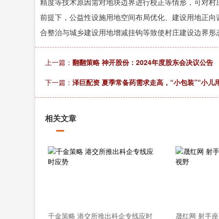
精度等技术原因需对地块边界进行校正等情形，可对村
前提下，公益性设施用地空间布局优化、建设用地正向
深证成指
14110.12
.92
0.57%
-34.08
-0
合整治与城乡建设用地增减挂钩等致使村庄建设边界形
上一篇：
翻翻策略 神开股份：2024年度股东会决议公告
下一篇：
泽巨配资 夏季常备药需求走高，“小包装”“小儿
相关文章
千金策略 港交所推出科企专线应时
晟红网 射手