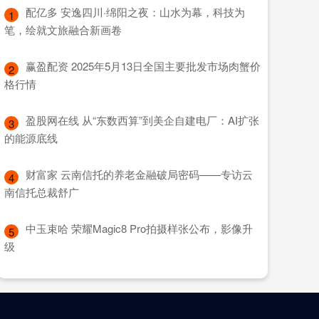
​配亿多 安逸四川·绵阳之夜：山水为幕，科技为
1
笔，绘就文旅融合新画卷
​赢盈配资 2025年5月13日全国主要批发市场肉蟹价
2
格行情
​盈股网在线 从“东数西算”到美企自建电厂：AI扩张
3
的能源底线
​财富家 云南信托的养老金融破局密码——专访云
4
南信托总裁舒广
​中玉束哈 荣耀Magic8 Pro拍摄样张公布，影像升
5
级