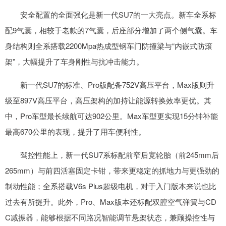
安全配置的全面强化是新一代SU7的一大亮点。新车全系标
配9气囊，相较于老款的7气囊，后座部分增加了两个侧气囊。车
身结构则全系搭载2200Mpa热成型钢车门防撞梁与“内嵌式防滚
架”，大幅提升了车身刚性与抗冲击能力。
新一代SU7的标准、Pro版配备752V高压平台，Max版则升
级至897V高压平台，高压架构的加持让能源转换效率更优。其
中，Pro车型最长续航可达902公里。Max车型更实现15分钟补能
最高670公里的表现，提升了用车便利性。
驾控性能上，新一代SU7系标配前窄后宽轮胎（前245mm后
265mm）与前四活塞固定卡钳，带来更稳定的抓地力与更强劲的
制动性能；全系搭载V6s Plus超级电机，对于入门版本来说也比
过去有所提升。此外，Pro、Max版本还标配双腔空气弹簧与CD
C减振器，能够根据不同路况智能调节悬架状态，兼顾操控性与