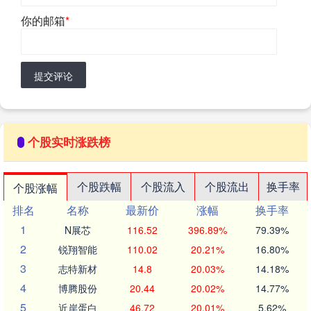
你的邮箱
*
提交评论
个股实时涨跌榜
个股跌幅
个股流入
个股流出
换手率
个股涨幅
排名
名称
最新价
涨幅
换手率
1
N展芯
116.52
396.89%
79.39%
2
锐翔智能
110.02
20.21%
16.80%
3
志特新材
14.8
20.03%
14.18%
4
博腾股份
20.44
20.02%
14.77%
5
近岸蛋白
46.72
20.01%
5.62%