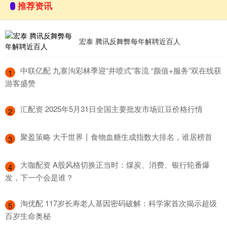
推荐资讯
宏泰 腾讯反舞弊每年解聘近百人
​中联亿配 九寨沟彩林季迎“井喷式”客流 “颜值+服务”双在线获
1
游客盛赞
​汇配资 2025年5月31日全国主要批发市场豇豆价格行情
2
​聚盈策略 大千世界丨食物血糖生成指数大排名，谁居榜首
3
​大咖配资 A股风格切换正当时：煤炭、消费、银行轮番爆
4
发，下一个会是谁？
​淘优配 117岁长寿老人基因密码破解：科学家首次揭示超级
5
百岁生命奥秘