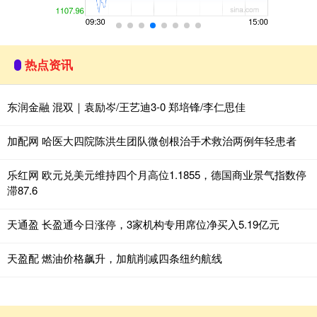
热点资讯
东润金融 混双｜袁励岑/王艺迪3-0 郑培锋/李仁思佳
加配网 哈医大四院陈洪生团队微创根治手术救治两例年轻患者
乐红网 欧元兑美元维持四个月高位1.1855，德国商业景气指数停
滞87.6
天通盈 长盈通今日涨停，3家机构专用席位净买入5.19亿元
天盈配 燃油价格飙升，加航削减四条纽约航线